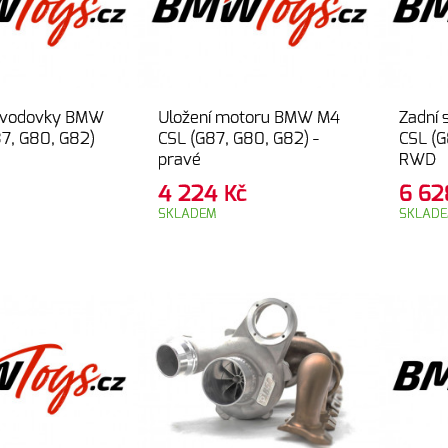
řevodovky BMW
Uložení motoru BMW M4
Zadní 
7, G80, G82)
CSL (G87, G80, G82) -
CSL (G
pravé
RWD
4 224
Kč
6 6
SKLADEM
SKLAD