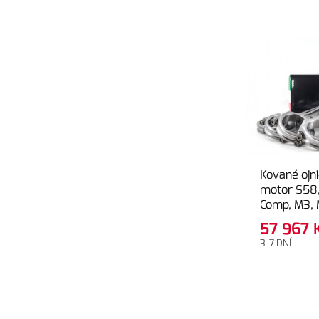
Kované ojni
motor S58
Comp, M3, 
G82, G83)
57 967
comp (F97,
3-7 DNÍ
line