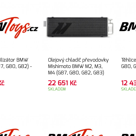
bilizátor BMW
Olejový chladič převodovky
Těhli
7, G80, G82) -
Mishimoto BMW M2, M3,
G80, G
M4 (G87, G80, G82, G83)
Kč
22 651
Kč
12 
SKLADEM
SKLAD