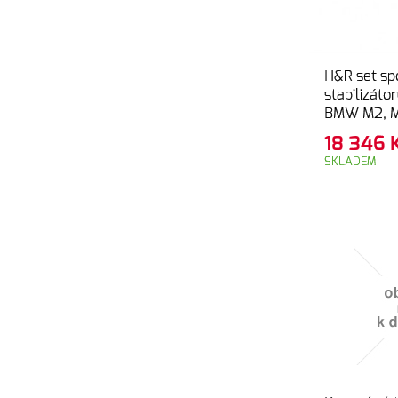
H&R set sp
stabilizáto
BMW M2, M
F80, F82, 
18 346
SKLADEM