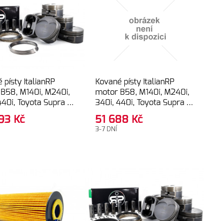
 písty ItalianRP
Kované písty ItalianRP
B58, M140i, M240i,
motor B58, M140i, M240i,
440i, Toyota Supra –
340i, 440i, Toyota Supra –
mm (OEM),
82.00mm (10.00:1),
993
Kč
51 688
Kč
NUM line
GOLDEN line
3-7 DNÍ