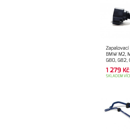
Zapalovací
BMW M2, M
G80, G82, 
Comp, X4M
1 279
Kč
F98)
SKLADEM VÍCE