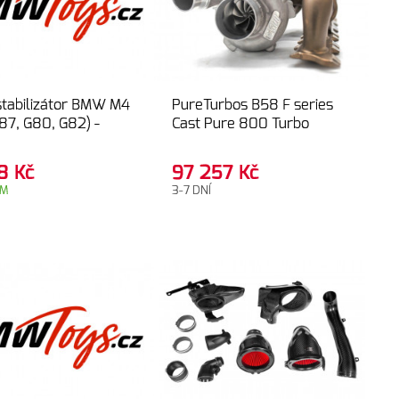
stabilizátor BMW M4
PureTurbos B58 F series
87, G80, G82) -
Cast Pure 800 Turbo
28
Kč
97 257
Kč
EM
3-7 DNÍ