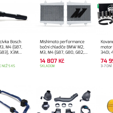
 cívka Bosch
Mishimoto performance
Kované
3, M4 (G87,
boční chladiče BMW M2,
motor 
G83), X3M
M3, M4 (G87, G80, G82,
340i, 
 Comp (F97,
G83)
82.00
14 807
Kč
74 
PLATI
 NEŽ 5 KS
SKLADEM
3-7 DNÍ