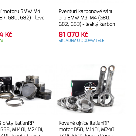
ní motoru BMW M4
Eventuri karbonové sání
87, G80, G82) - levé
pro BMW M3, M4 (G80,
G82, G83) - lesklý karbon
24
Kč
81 070
Kč
EM
SKLADEM U DODAVATELE
 písty ItalianRP
Kované ojnice ItalianRP
B58, M140i, M240i,
motor B58, M140i, M240i,