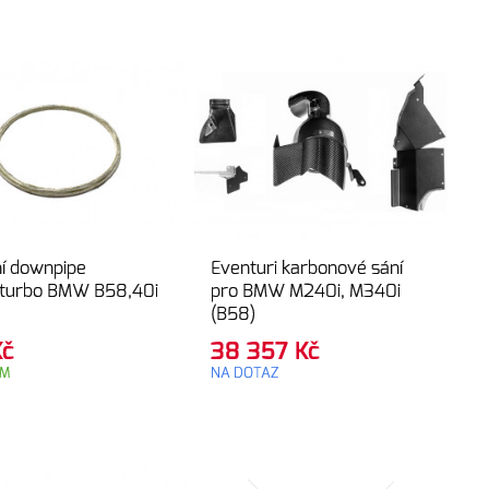
í downpipe
Eventuri karbonové sání
/turbo BMW B58,40i
pro BMW M240i, M340i
(B58)
Kč
38 357
Kč
EM
NA DOTAZ