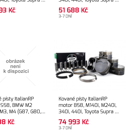
440i, Toyota Supra –
340i, 440i, Toyota Supra -
mm (10.00:1),
GOLDEN line
993
Kč
51 688
Kč
NUM line
3-7 DNÍ
 písty ItalianRP
Kované písty ItalianRP
 S58, BMW M2
motor B58, M140i, M240i,
M3, M4 (G87, G80,
340i, 440i, Toyota Supra –
G83), X3M comp, X4M
82.00mm (9.50:1),
688
Kč
74 993
Kč
F97, F98) –
PLATINUM line
3-7 DNÍ
mm (OEM), GOLDEN