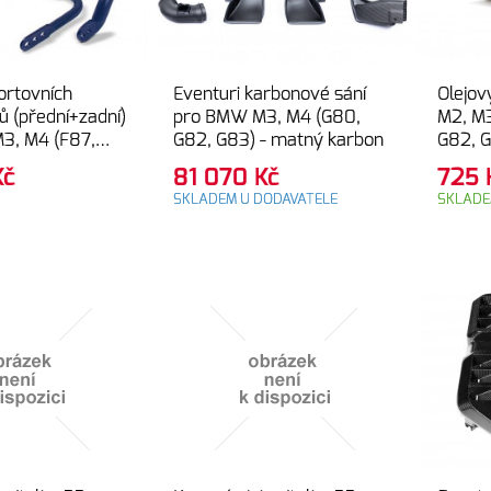
ortovních
Eventuri karbonové sání
Olejov
rů (přední+zadní)
pro BMW M3, M4 (G80,
M2, M3
3, M4 (F87,
G82, G83) - matný karbon
G82, 
F83)
Comp (
Kč
81 070
Kč
725
SKLADEM U DODAVATELE
SKLAD