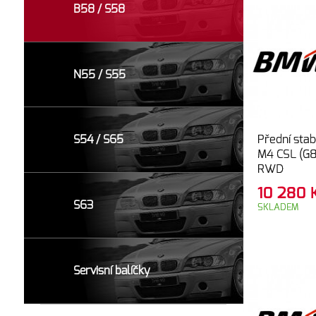
B58 / S58
N55 / S55
Přední sta
S54 / S65
M4 CSL (G8
RWD
10 280
S63
SKLADEM
Servisní balíčky