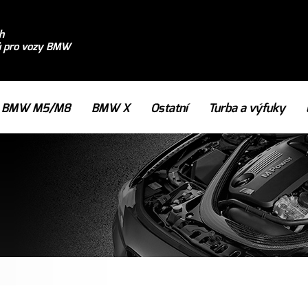
h
ů pro vozy BMW
BMW M5/M8
BMW X
Ostatní
Turba a výfuky