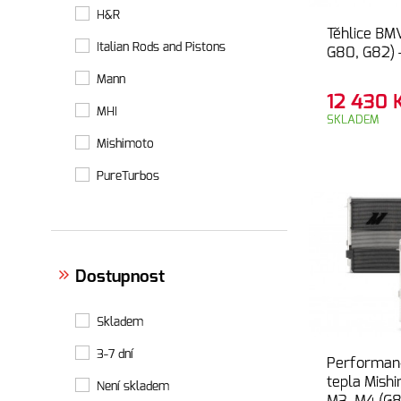
H&R
Těhlice BM
Italian Rods and Pistons
G80, G82) 
Mann
12 430
MHI
SKLADEM
Mishimoto
PureTurbos
Dostupnost
Skladem
3-7 dní
Performan
tepla Mish
Není skladem