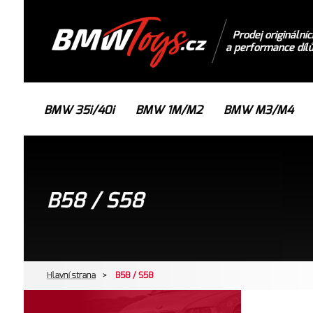
Prodej originálníc
a performance díl
BMW 35i/40i
BMW 1M/M2
BMW M3/M4
B58 / S58
Hlavní strana
>
B58 / S58