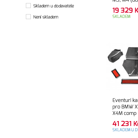
M3, M4 (G8
Skladem u dodavatele
G83)
19 329
SKLADEM
Není skladem
Eventuri k
pro BMW X
X4M comp 
41 231
K
SKLADEM U D