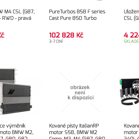
W M4 CSL (G87,
PureTurbos B58 F series
Ulože
- RWD - pravá
Cast Pure 850 Turbo
CSL (G
Kč
102 828
Kč
4 2
3-7 DNÍ
SKLAD
ce výměník
Kované písty ItalianRP
Kované
imoto BMW M2,
motor S58, BMW M2
motor 