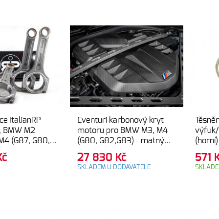
line
ce ItalianRP
Eventuri karbonový kryt
Těsněn
, BMW M2
motoru pro BMW M3, M4
výfuk
M4 (G87, G80,
(G80, G82,G83) - matný
(horní)
, X3M comp, X4M
karbon
Kč
27 830
Kč
571
 F98) – GOLDEN
SKLADEM U DODAVATELE
SKLAD