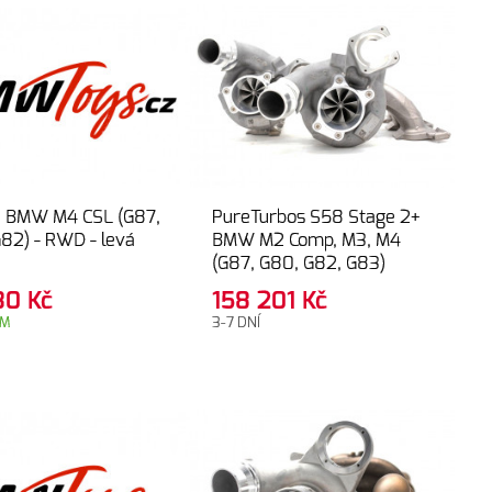
ce BMW M4 CSL (G87,
PureTurbos S58 Stage 2+
82) - RWD - levá
BMW M2 Comp, M3, M4
(G87, G80, G82, G83)
430
Kč
158 201
Kč
EM
3-7 DNÍ