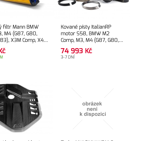
ý filtr Mann BMW
Kované písty ItalianRP
, M4 (G87, G80,
motor S58, BMW M2
G83), X3M Comp, X4M
Comp, M3, M4 (G87, G80,
F97, F98)
G82, G83), X3M comp, X4M
Kč
74 993
Kč
comp (F97, F98) –
EM
3-7 DNÍ
84.00mm (8.80:1),
PLATINUM line