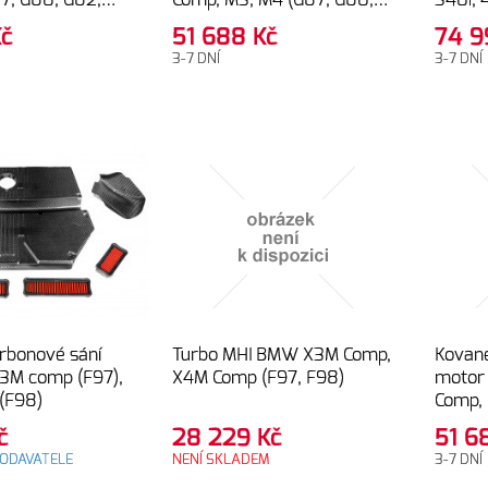
7, G80, G82,
Comp, M3, M4 (G87, G80,
340i, 
G82, G83), X3M comp, X4M
82.00
Kč
51 688
Kč
74 
comp (F97, F98) –
PLATI
3-7 DNÍ
3-7 DNÍ
84.00mm (8.80:1),
GOLDEN line
arbonové sání
Turbo MHI BMW X3M Comp,
Kované
3M comp (F97),
X4M Comp (F97, F98)
motor
(F98)
Comp, 
G82, 
č
28 229
Kč
51 
comp (
ODAVATELE
NENÍ SKLADEM
3-7 DNÍ
84.00