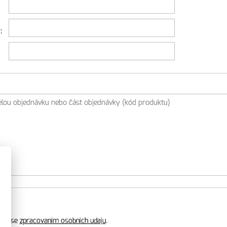
:
sim se
zpracovanim osobnich udaju
.