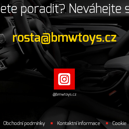
ete poradit? Neváhejte 
rosta@bmwtoys.cz
@bmwtoys.cz
Obchodní podmínky
Kontaktní informace
Cookie