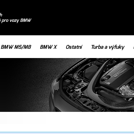
h
ů pro vozy BMW
BMW M5/M8
BMW X
Ostatní
Turba a výfuky