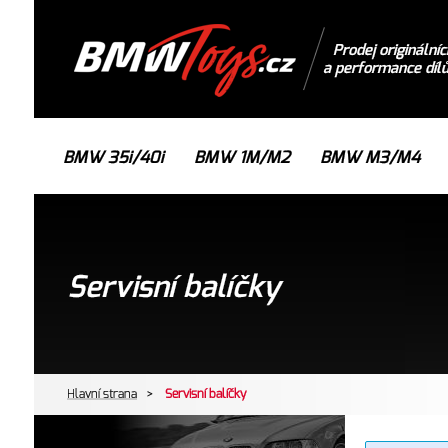
Prodej originálníc
a performance díl
BMW 35i/40i
BMW 1M/M2
BMW M3/M4
Servisní balíčky
Hlavní strana
>
Servisní balíčky