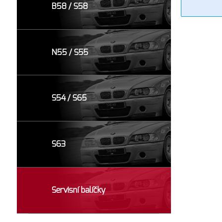
B58 / S58
N55 / S55
S54 / S65
S63
Servisní balíčky