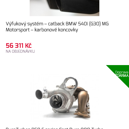
Výfukový systém – catback BMW 540i (G30) MG
Motorsport – karbonové koncovky
56 311
Kč
NA OBJEDNÁVKU
Doprava
ZDARMA