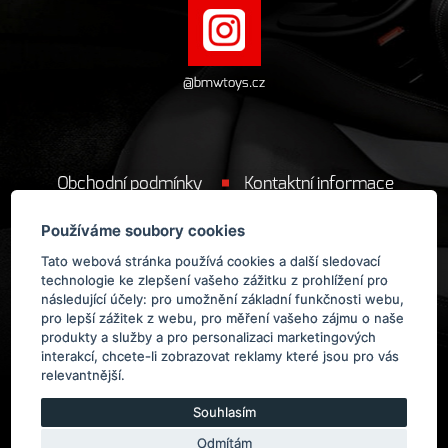
@bmwtoys.cz
Obchodní podmínky
Kontaktní informace
Cookie
Používáme soubory cookies
Tato webová stránka používá cookies a další sledovací
technologie ke zlepšení vašeho zážitku z prohlížení pro
následující účely:
pro umožnění základní funkčnosti webu
,
pro lepší zážitek z webu
,
pro měření vašeho zájmu o naše
produkty a služby a pro personalizaci marketingových
Provozovatelem obchodu BMWToys.cz
je
ManoloDesign s.r.o.
interakcí
,
chcete-li zobrazovat reklamy které jsou pro vás
relevantnější
.
Souhlasím
Odmítám