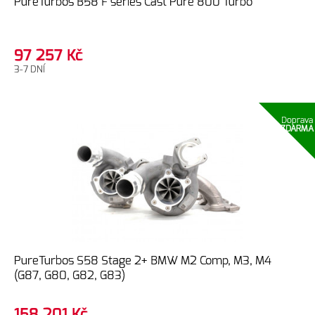
PureTurbos B58 F series Cast Pure 800 Turbo
97 257
Kč
3-7 DNÍ
Doprava
ZDARMA
PureTurbos S58 Stage 2+ BMW M2 Comp, M3, M4
(G87, G80, G82, G83)
158 201
Kč