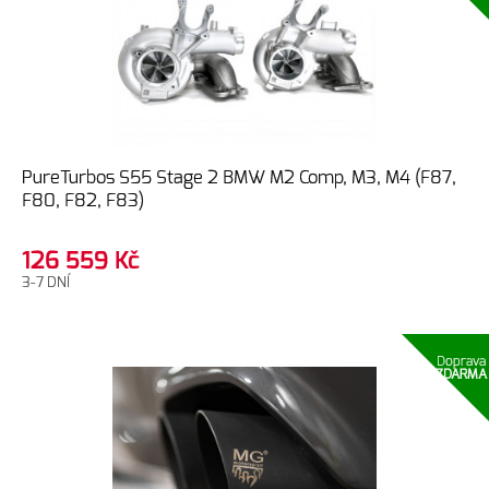
PureTurbos S55 Stage 2 BMW M2 Comp, M3, M4 (F87,
F80, F82, F83)
126 559
Kč
3-7 DNÍ
Doprava
ZDARMA