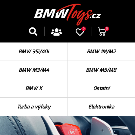
0
0
BMW 35i/40i
BMW 1M/M2
BMW M3/M4
BMW M5/M8
BMW X
Ostatní
Turba a výfuky
Elektronika