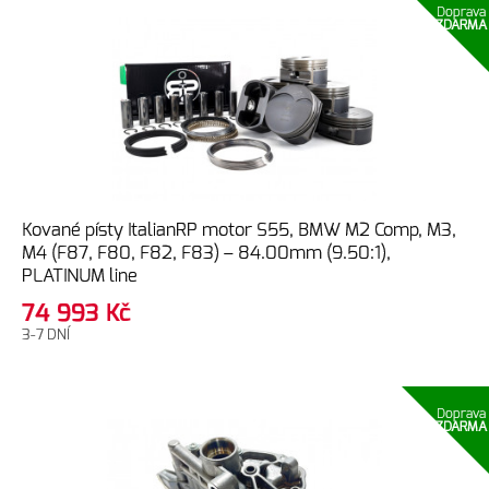
Doprava
ZDARMA
Kované písty ItalianRP motor S55, BMW M2 Comp, M3,
M4 (F87, F80, F82, F83) – 84.00mm (9.50:1),
PLATINUM line
74 993
Kč
3-7 DNÍ
Doprava
ZDARMA