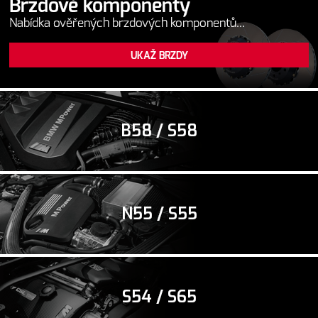
Brzdové komponenty
Nabídka ověřených brzdových komponentů...
UKAŽ BRZDY
B58 / S58
N55 / S55
S54 / S65