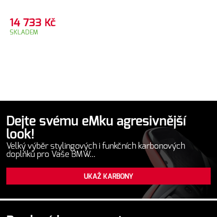
14 733
Kč
SKLADEM
Dejte svému eMku agresivnější
look!
Velký výběr stylingových i funkčních karbonových
doplňků pro Vaše BMW...
UKAŽ KARBONY