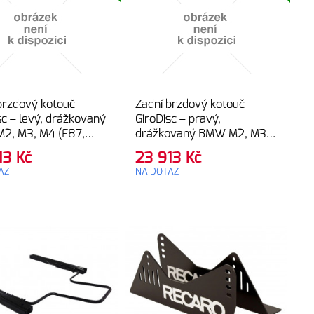
brzdový kotouč
Zadní brzdový kotouč
sc – levý, drážkovaný
GiroDisc – pravý,
2, M3, M4 (F87,
drážkovaný BMW M2, M3,
82, F83)
M4 (F87, F80, F82, F83)
13
Kč
23 913
Kč
AZ
NA DOTAZ