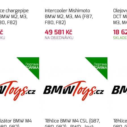
ce chargepipe
Intercooler Mishimoto
Olejov
 BMW M2, M3,
BMW M2, M3, M4 (F87,
DCT M
80, F82)
F80, F82)
M3, M4
č
49 581
Kč
18 
VKU
NA OBJEDNÁVKU
SKLAD
Doprava
Doprava
ZDARMA
ZDARMA
ilizátor BMW M4
Těhlice BMW M4 CSL (G87,
Těhli