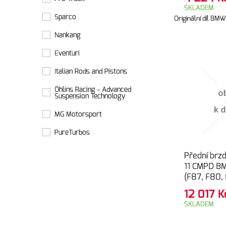
SKLADEM
Sparco
Originální díl BMW
Nankang
Eventuri
Italian Rods and Pistons
Öhlins Racing - Advanced
Suspension Technology
MG Motorsport
PureTurbos
Přední brz
11 CMPD B
(F87, F80,
12 017
K
SKLADEM