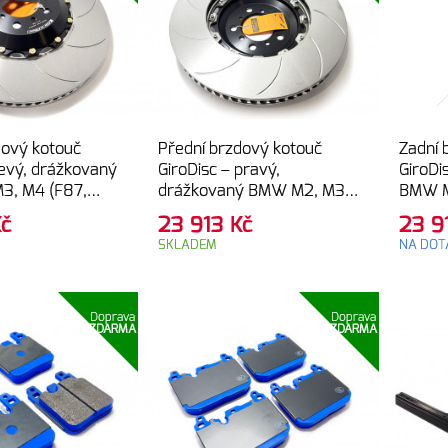
dový kotouč
Přední brzdový kotouč
Zadní 
levý, drážkovaný
GiroDisc – pravý,
GiroDi
3, M4 (F87,
drážkovaný BMW M2, M3,
BMW M
F83)
M4 (F87, F80, F82, F83)
F80, F
Kč
23 913
Kč
23 9
SKLADEM
NA DOT
Doprava
Doprava
ZDARMA
ZDARMA