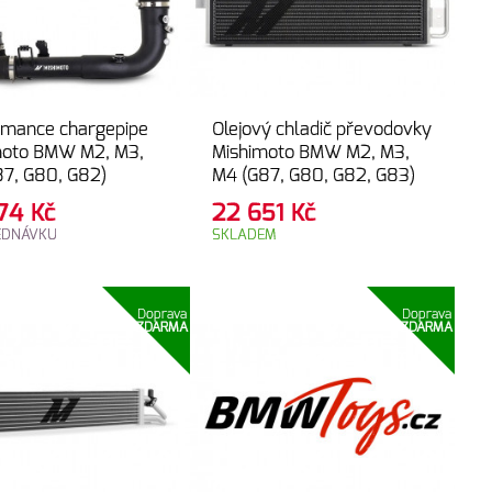
rmance chargepipe
Olejový chladič převodovky
moto BMW M2, M3,
Mishimoto BMW M2, M3,
87, G80, G82)
M4 (G87, G80, G82, G83)
274
Kč
22 651
Kč
EDNÁVKU
SKLADEM
Doprava
Doprava
ZDARMA
ZDARMA