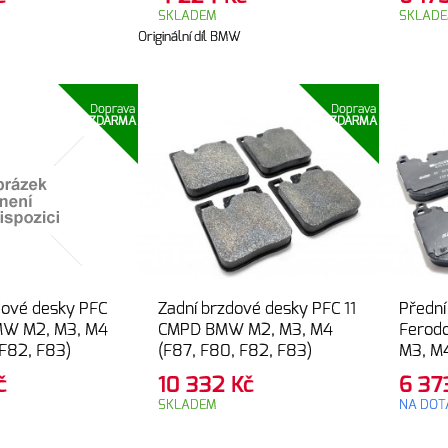
SKLADEM
SKLAD
Originální díl BMW
Doprava
Doprava
ZDARMA
ZDARMA
dové desky PFC
Zadní brzdové desky PFC 11
Přední
MW M2, M3, M4
CMPD BMW M2, M3, M4
Ferod
 F82, F83)
(F87, F80, F82, F83)
M3, M4
F83)
č
10 332
Kč
6 3
SKLADEM
NA DOT