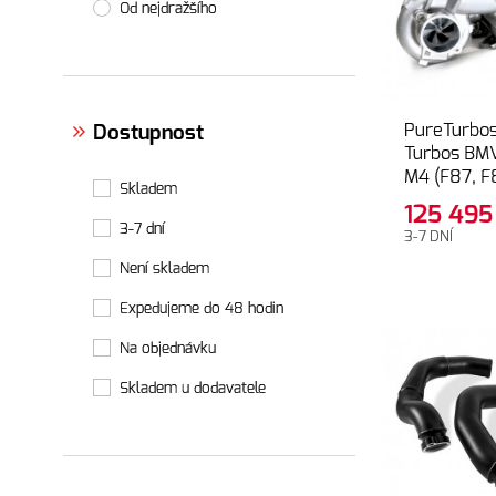
Od nejdražšího
PureTurbo
Dostupnost
Turbos BM
M4 (F87, F
Skladem
125 49
3-7 dní
3-7 DNÍ
Není skladem
Expedujeme do 48 hodin
Na objednávku
Skladem u dodavatele