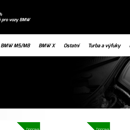
h
ů pro vozy BMW
BMW M5/M8
BMW X
Ostatní
Turba a výfuky
Doprava
Doprava