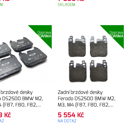
EM
SKLADEM
Doprava
Doprava
ZDARMA
ZDARMA
 brzdové desky
Zadní brzdové desky
o DS2500 BMW M2,
Ferodo DS2500 BMW M2,
 (F87, F80, F82,
M3, M4 (F87, F80, F82,
F83)
73
Kč
5 554
Kč
AZ
NA DOTAZ