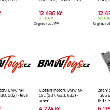
G80, G82) -
G80, G82) - RWD - levá
G80, G
č
12 430
Kč
12 
SKLADEM
SKLAD
Originální díl BMW
Originální 
otoru BMW M4
Uložení motoru BMW M4
Zadní 
80, G82) - levé
CSL (G87, G80, G82) -
1656 
pravé
(F87, 
č
4 224
Kč
6 17