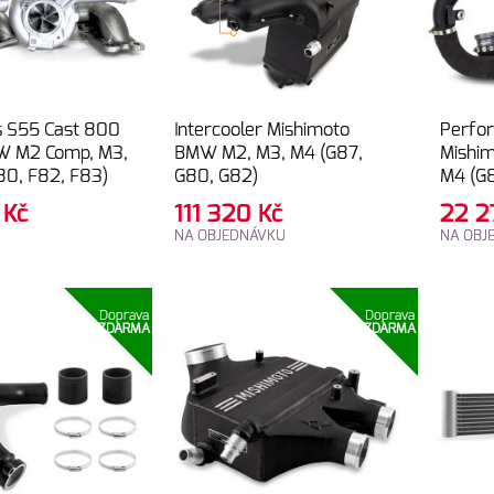
s S55 Cast 800
Intercooler Mishimoto
Perfo
W M2 Comp, M3,
BMW M2, M3, M4 (G87,
Mishi
80, F82, F83)
G80, G82)
M4 (G
5
Kč
111 320
Kč
22 
NA OBJEDNÁVKU
NA OBJ
Doprava
Doprava
ZDARMA
ZDARMA