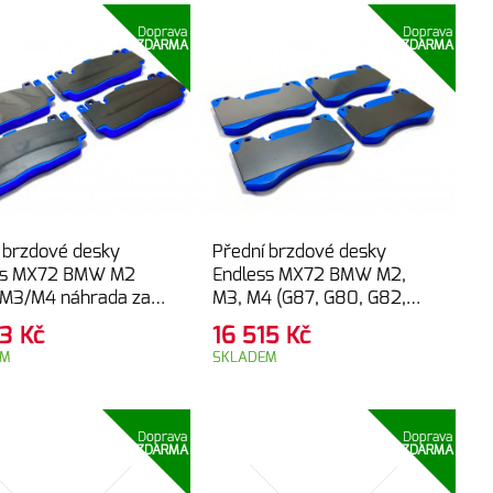
Doprava
Doprava
ZDARMA
ZDARMA
 brzdové desky
Přední brzdové desky
ss MX72 BMW M2
Endless MX72 BMW M2,
 M3/M4 náhrada za
M3, M4 (G87, G80, G82,
ové brzdy (F87,
G83)
13
Kč
16 515
Kč
82, F83), M5 (F10),
EM
SKLADEM
2)
Doprava
Doprava
ZDARMA
ZDARMA