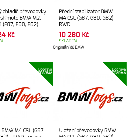
ý chladič převodovky
Přední stabilizátor BMW
ishimoto BMW M2,
M4 CSL (G87, G80, G82) -
 (F87, F80, F82)
RWD
624
Kč
10 280
Kč
EM
SKLADEM
Originální díl BMW
Doprava
Doprava
ZDARMA
ZDARMA
ce BMW M4 CSL (G87,
Uložení převodovky BMW