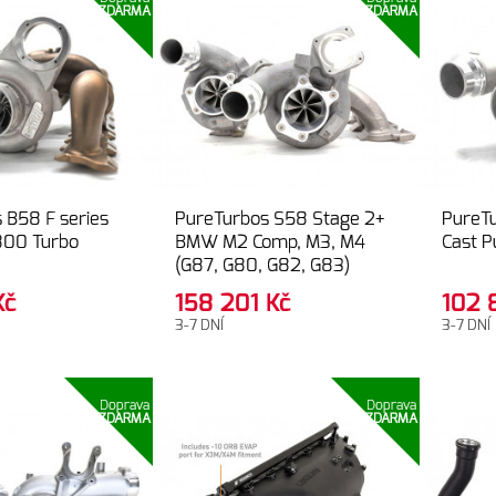
ZDARMA
ZDARMA
 B58 F series
PureTurbos S58 Stage 2+
PureTu
800 Turbo
BMW M2 Comp, M3, M4
Cast P
(G87, G80, G82, G83)
Kč
158 201
Kč
102
3-7 DNÍ
3-7 DNÍ
Doprava
Doprava
ZDARMA
ZDARMA