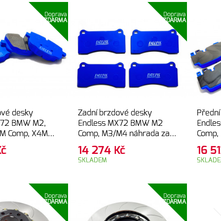
Doprava
Doprava
ZDARMA
ZDARMA
ové desky
Zadní brzdové desky
Přední
X72 BMW M2,
Endless MX72 BMW M2
Endle
3M Comp, X4M
Comp, M3/M4 náhrada za
Comp,
 G82, G83,
karbonové brzdy (F87,
karbon
Kč
14 274
Kč
16 5
G98)
F80, F82, F83)
F80, F
SKLADEM
SKLAD
M6 (F1
Doprava
Doprava
ZDARMA
ZDARMA