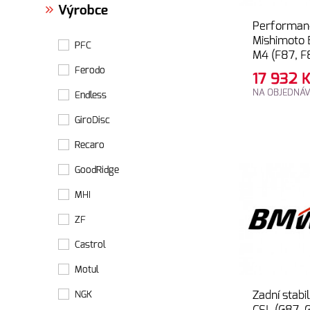
Výrobce
Performan
Mishimoto
PFC
M4 (F87, F
Ferodo
17 932
K
NA OBJEDNÁ
Endless
GiroDisc
Recaro
GoodRidge
MHI
ZF
Castrol
Motul
Zadní stab
NGK