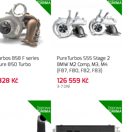
ZDARMA
ZDARMA
rbos B58 F series
PureTurbos S55 Stage 2
ure 850 Turbo
BMW M2 Comp, M3, M4
(F87, F80, F82, F83)
 828
Kč
126 559
Kč
3-7 DNÍ
Doprava
Doprava
ZDARMA
ZDARMA