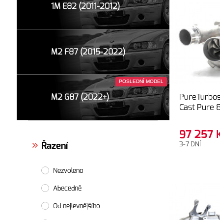
1M E82 (2011-2012)
M2 F87 (2015-2022)
POSLEDNÍ MODEL
PureTurbos
M2 G87 (2022+)
Cast Pure 
97 257
3-7 DNÍ
Řazení
Nezvoleno
Abecedně
Od nejlevnějšího