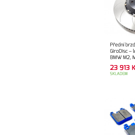
Přední brz
GiroDisc – 
BMW M2, M
F80, F82, 
23 913
SKLADEM