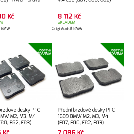
82) - RWD - pravá
M4 CSL (G87, G80, G82)
430
Kč
8 112
Kč
EM
SKLADEM
díl BMW
Originální díl BMW
Doprava
Doprava
ZDARMA
ZDARMA
brzdové desky PFC
Přední brzdové desky PFC
BMW M2, M3, M4
1609 BMW M2, M3, M4
F80, F82, F83)
(F87, F80, F82, F83)
5
Kč
7 086
Kč