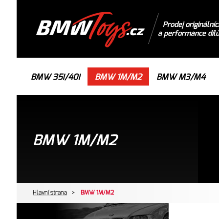
Prodej originálníc
a performance díl
BMW 35i/40i
BMW 1M/M2
BMW M3/M4
BMW 1M/M2
Hlavní strana
>
BMW 1M/M2