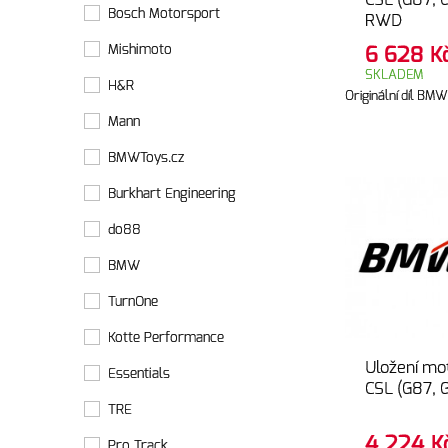
CSL (G87, 
Bosch Motorsport
RWD
Mishimoto
6 628
K
SKLADEM
H&R
Originální díl BMW
Mann
BMWToys.cz
Burkhart Engineering
do88
BMW
TurnOne
Kotte Performance
Uložení m
Essentials
CSL (G87, G
TRE
4 224
K
Pro Track