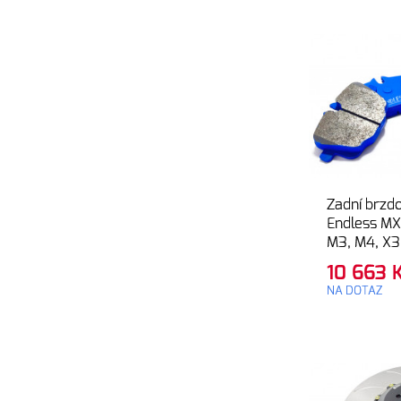
Zadní brzd
Endless M
M3, M4, X
Comp (G80,
10 663
G87, G97, 
NA DOTAZ