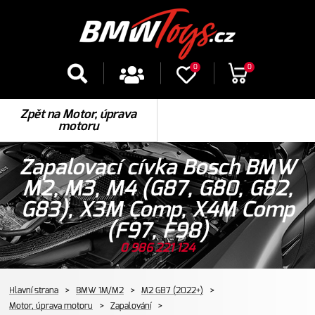
0
0
Zpět na Motor, úprava
motoru
Zapalovací cívka Bosch BMW
M2, M3, M4 (G87, G80, G82,
G83), X3M Comp, X4M Comp
(F97, F98)
0 986 221 124
Hlavní strana
>
BMW 1M/M2
>
M2 G87 (2022+)
>
Motor, úprava motoru
>
Zapalování
>