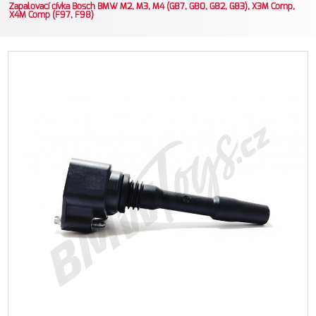
Zapalovací cívka Bosch BMW M2, M3, M4 (G87, G80, G82, G83), X3M Comp,
X4M Comp (F97, F98)