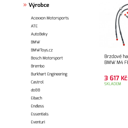
Výrobce
Acexxon Motorsports
ATE
AutoBeky
BMW
BMWToys.cz
Brzdové ha
Bosch Motorsport
BMW M4 F
Brembo
Burkhart Engineering
3 617
Kč
Castrol
SKLADEM
do88
Eibach
Endless
Essentials
Eventuri