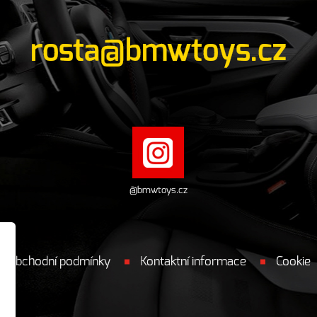
rosta@bmwtoys.cz
@bmwtoys.cz
Obchodní podmínky
Kontaktní informace
Cookie