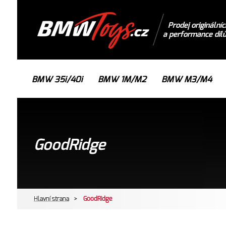
Prodej originálníc
a performance díl
BMW 35i/40i
BMW 1M/M2
BMW M3/M4
GoodRidge
Hlavní strana
>
GoodRidge