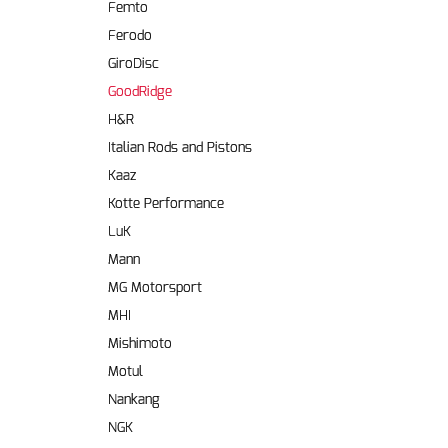
Femto
Ferodo
GiroDisc
GoodRidge
H&R
Italian Rods and Pistons
Kaaz
Kotte Performance
LuK
Mann
MG Motorsport
MHI
Mishimoto
Motul
Nankang
NGK