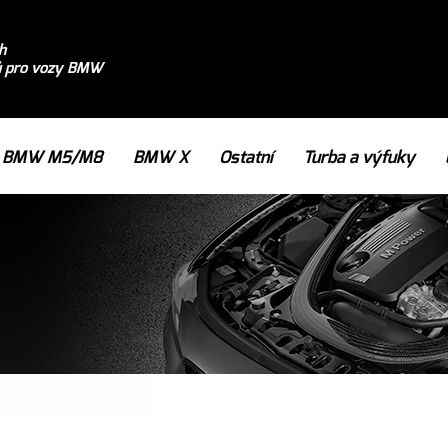
h
ů pro vozy BMW
BMW M5/M8
BMW X
Ostatní
Turba a výfuky