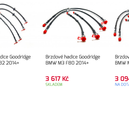
dice Goodridge
Brzdové hadice Goodridge
Brzdov
82 2014+
BMW M3 F80 2014+
BMW M
3 617
Kč
3 0
SKLADEM
NA DOT