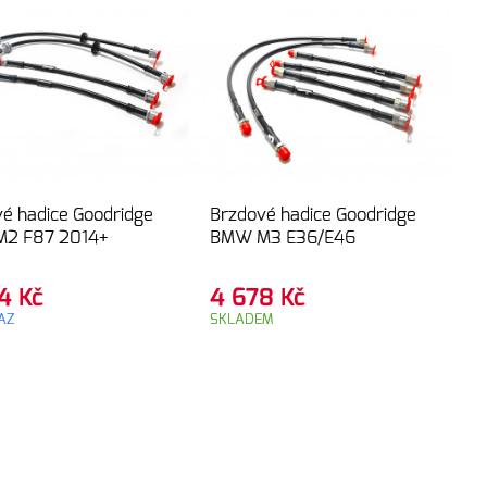
é hadice Goodridge
Brzdové hadice Goodridge
2 F87 2014+
BMW M3 E36/E46
94
Kč
4 678
Kč
AZ
SKLADEM