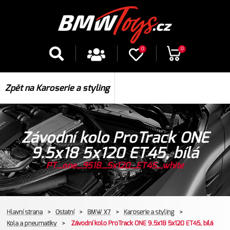
0
0
Zpět na Karoserie a styling
Závodní kolo ProTrack ONE
9.5x18 5x120 ET45, bílá
PT_one_9518_5x120_ET45_white
Hlavní strana
>
Ostatní
>
BMW X7
>
Karoserie a styling
>
Kola a pneumatiky
>
Závodní kolo ProTrack ONE 9.5x18 5x120 ET45, bílá