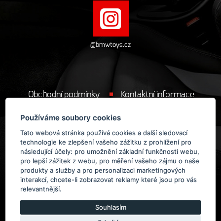
@bmwtoys.cz
Obchodní podmínky
Kontaktní informace
Cookie
Používáme soubory cookies
Tato webová stránka používá cookies a další sledovací
technologie ke zlepšení vašeho zážitku z prohlížení pro
následující účely:
pro umožnění základní funkčnosti webu
,
pro lepší zážitek z webu
,
pro měření vašeho zájmu o naše
produkty a služby a pro personalizaci marketingových
Provozovatelem obchodu BMWToys.cz
je
ManoloDesign s.r.o.
interakcí
,
chcete-li zobrazovat reklamy které jsou pro vás
relevantnější
.
Souhlasím