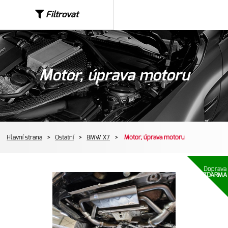
Filtrovat
Motor, úprava motoru
Hlavní strana
>
Ostatní
>
BMW X7
>
Motor, úprava motoru
Doprava
ZDARMA