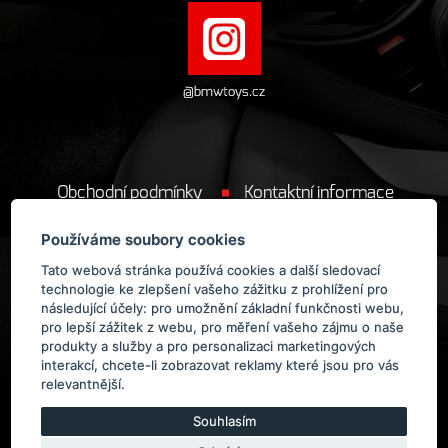
@bmwtoys.cz
Obchodní podmínky
Kontaktní informace
Cookie
Používáme soubory cookies
Tato webová stránka používá cookies a další sledovací
technologie ke zlepšení vašeho zážitku z prohlížení pro
následující účely:
pro umožnění základní funkčnosti webu
,
pro lepší zážitek z webu
,
pro měření vašeho zájmu o naše
produkty a služby a pro personalizaci marketingových
Provozovatelem obchodu BMWToys.cz
je
ManoloDesign s.r.o.
interakcí
,
chcete-li zobrazovat reklamy které jsou pro vás
relevantnější
.
Souhlasím