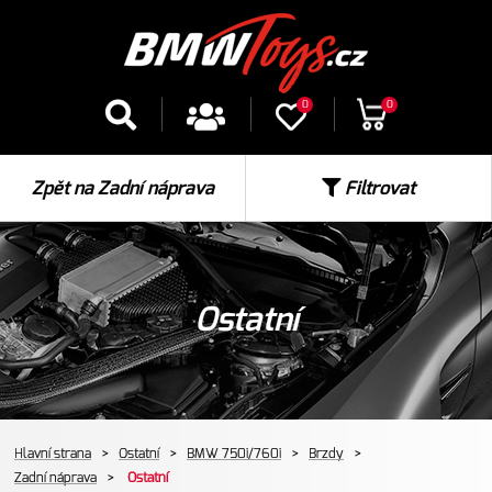
0
0
Zpět na Zadní náprava
Filtrovat
Ostatní
Hlavní strana
>
Ostatní
>
BMW 750i/760i
>
Brzdy
>
Zadní náprava
>
Ostatní