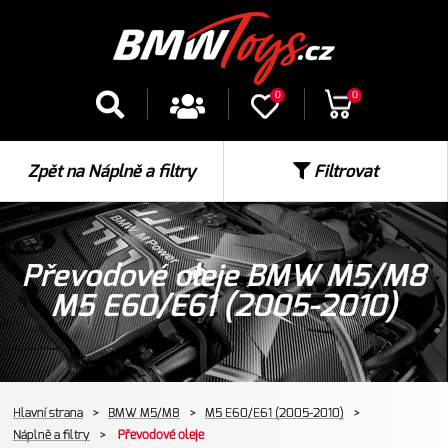
0
0
Zpět na Náplně a filtry
Filtrovat
Převodové oleje BMW M5/M8
M5 E60/E61 (2005-2010)
Hlavní strana
>
BMW M5/M8
>
M5 E60/E61 (2005-2010)
>
Náplně a filtry
>
Převodové oleje