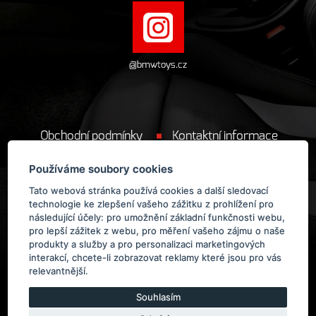
@bmwtoys.cz
Obchodní podmínky
Kontaktní informace
Cookie
Používáme soubory cookies
Tato webová stránka používá cookies a další sledovací
technologie ke zlepšení vašeho zážitku z prohlížení pro
následující účely:
pro umožnění základní funkčnosti webu
,
pro lepší zážitek z webu
,
pro měření vašeho zájmu o naše
produkty a služby a pro personalizaci marketingových
Provozovatelem obchodu BMWToys.cz
je
ManoloDesign s.r.o.
interakcí
,
chcete-li zobrazovat reklamy které jsou pro vás
relevantnější
.
Souhlasím