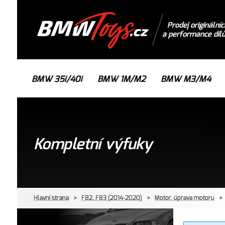
Prodej originálníc
a performance díl
BMW 35i/40i
BMW 1M/M2
BMW M3/M4
Kompletní výfuky
Hlavní strana
>
F82, F83 (2014-2020)
>
Motor, úprava motoru
>