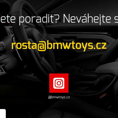
ete poradit? Neváhejte 
rosta@bmwtoys.cz
@bmwtoys.cz