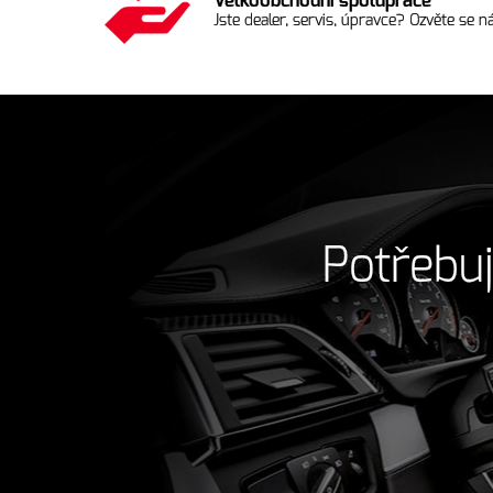
Velkoobchodní spolupráce
Jste dealer, servis, úpravce? Ozvěte se ná
Potřebuj