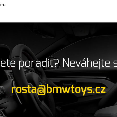
m...
ete poradit? Neváhejte 
rosta@bmwtoys.cz