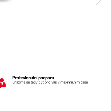
Olejový fi
725
Kč
SKLADEM
Profesionální podpora
Snažíme se tady být pro Vás v maximálním čase