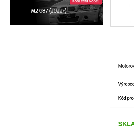
POSLEDNÍ MODEL
M2 G87 (2022+)
Motoro
Výrobc
Kód pro
SKL