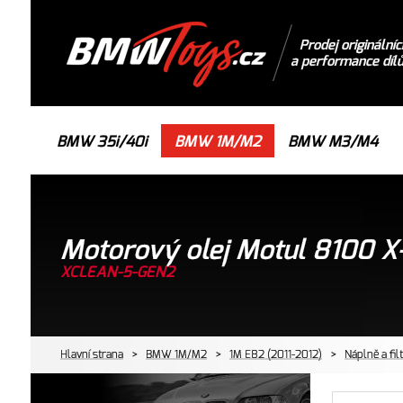
Prodej originálníc
a performance díl
BMW 35i/40i
BMW 1M/M2
BMW M3/M4
Motorový olej Motul 8100 
XCLEAN-5-GEN2
Hlavní strana
>
BMW 1M/M2
>
1M E82 (2011-2012)
>
Náplně a fil