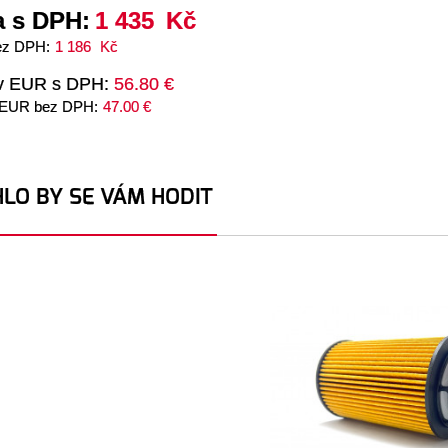
 s DPH:
1 435
Kč
ez DPH:
1 186
Kč
v EUR s DPH:
56.80 €
 EUR bez DPH:
47.00 €
LO BY SE VÁM HODIT