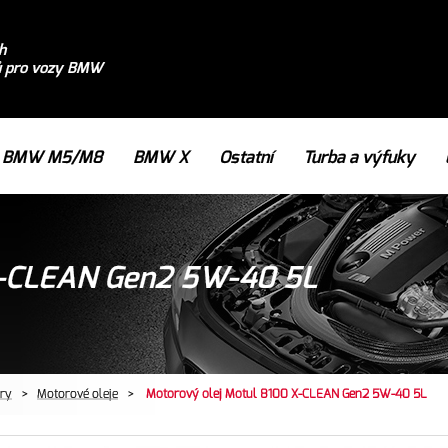
h
ů pro vozy BMW
BMW M5/M8
BMW X
Ostatní
Turba a výfuky
X-CLEAN Gen2 5W-40 5L
try
>
Motorové oleje
>
Motorový olej Motul 8100 X-CLEAN Gen2 5W-40 5L