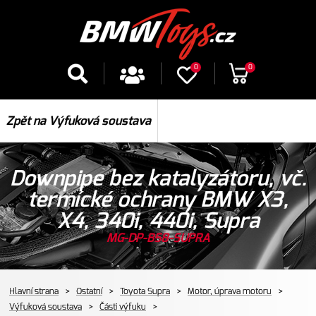
0
0
Zpět na Výfuková soustava
Downpipe bez katalyzátoru, vč.
termícké ochrany BMW X3,
X4, 340i, 440i, Supra
MG-DP-B58-SUPRA
Hlavní strana
>
Ostatní
>
Toyota Supra
>
Motor, úprava motoru
>
Výfuková soustava
>
Části výfuku
>