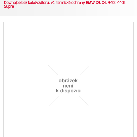
Downpipe bez katalyzátoru, vč. termícké ochrany BMW X3, X4, 340i, 440i,
Supra