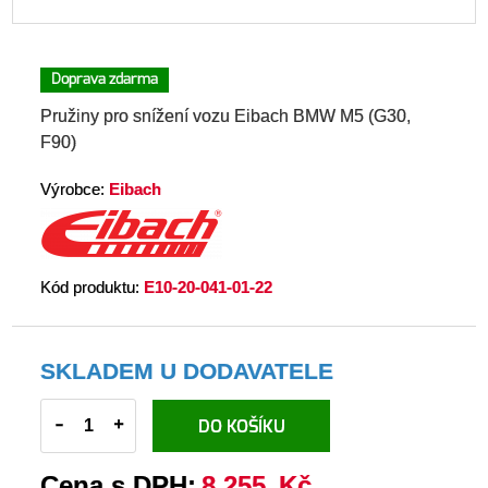
Doprava zdarma
Pružiny pro snížení vozu Eibach BMW M5 (G30,
F90)
Výrobce:
Eibach
Kód produktu:
E10-20-041-01-22
SKLADEM U DODAVATELE
-
+
DO KOŠÍKU
Cena s DPH:
8 255
Kč