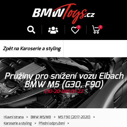
0
0
Zpět na Karoserie a styling
Pružiny pro snížení vozu Eibach
BMW M5 (G30, F90)
E10-20-041-01-22
Hlavní strana
>
BMW M5/M8
>
M5 F90 (2017-2020)
>
Karoserie a styling
>
Přední odpružení
>