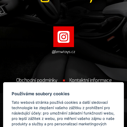
@bmwtoys.cz
Obchodní podmínky
Kontaktní informace
Cookie
Používáme soubory cookies
Tato webová stránka používá cookies a další sledovací
technologie ke zlepšení vašeho zážitku z prohlížení pro
následující účely:
pro umožnění základní funkčnosti webu
,
pro lepší zážitek z webu
,
pro měření vašeho zájmu o naše
produkty a služby a pro personalizaci marketingových
Provozovatelem obchodu BMWToys.cz
je
ManoloDesign s.r.o.