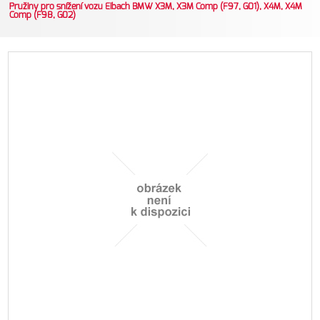
Pružiny pro snížení vozu Eibach BMW X3M, X3M Comp (F97, G01), X4M, X4M
Comp (F98, G02)