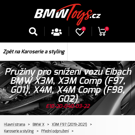
0
0
Zpět na Karoserie a styling
Pružiny pro snížení vozu Eibach
BMW X3M, X3M Comp (F97,
G01), X4M, X4M Comp (F98,
G02)
E10-20-040-03-22
Hlavní strana
>
BMW X
>
X3M F97 (2019-2021)
>
Karoserie a styling
>
Přední odpružení
>