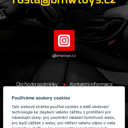
@bmwtoys.cz
Obchodní podmínky
Kontaktní informace
Cookie
Používáme soubory cookies
Tato webová stránka používá cookies a další sledovací
technologie ke zlepšení vašeho zážitku z prohlížení pro
následující účely:
pro umožnění základní funkčnosti webu
,
pro lepší zážitek z webu
,
pro měření vašeho zájmu o naše