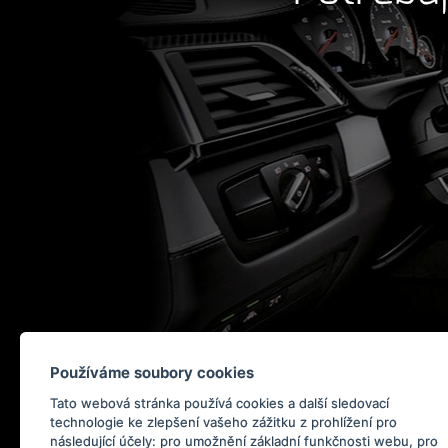
Používáme soubory cookies
Tato webová stránka používá cookies a další sledovací
technologie ke zlepšení vašeho zážitku z prohlížení pro
následující účely:
pro umožnění základní funkčnosti webu
,
pro