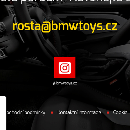
rosta@bmwtoys.cz
@bmwtoys.cz
Obchodní podmínky
Kontaktní informace
Cookie