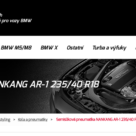
h
ů pro vozy BMW
BMW M5/M8
BMW X
Ostatní
Turba a výfuky
ANKANG AR-1 235/40 R18
styling
>
Kola a pneumatiky
>
Semisliková pneumatika NANKANG AR-1 235/40 