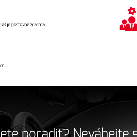
EUR je poštovné zdarma
m...
ete poradit? Neváhejte 