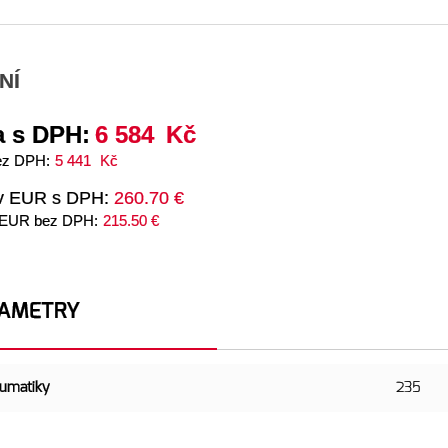
NÍ
 s DPH:
6 584
Kč
ez DPH:
5 441
Kč
v EUR s DPH:
260.70 €
 EUR bez DPH:
215.50 €
AMETRY
eumatiky
235