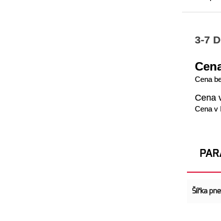
3-7 D
Cena
Cena b
Cena 
Cena v
PAR
Šířka pn