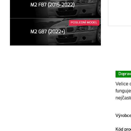
M2 F87 (2015-2022)
POSLEDNÍ MODEL
M2 G87 (2022+)
Doprav
Velice 
funguje
nejčas
Výrobc
Kód pro