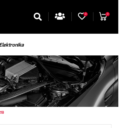
0
0
Elektronika
R18