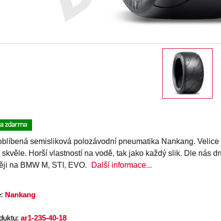
a zdarma
oblíbená semisliková polozávodní pneumatika Nankang. Velic
 skvěle. Horší vlastností na vodě, tak jako každý slik. Dle nás 
těji na BMW M, STI, EVO.
Další informace...
e:
Nankang
duktu:
ar1-235-40-18