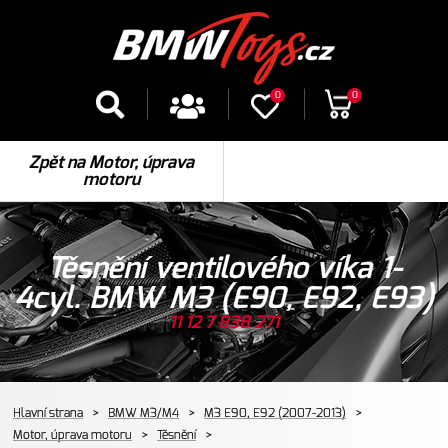
0
0
Zpět na Motor, úprava
motoru
Těsnění ventilového víka 1-
4cyl. BMW M3 (E90, E92, E93)
11 12 7 838 271
Hlavní strana
>
BMW M3/M4
>
M3 E90, E92 (2007-2013)
>
Motor, úprava motoru
>
Těsnění
>