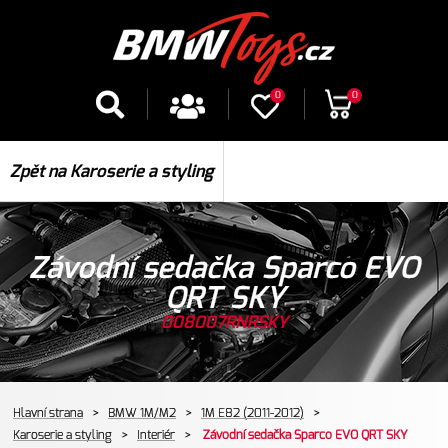
0
0
Zpět na Karoserie a styling
Závodní sedačka Sparco EVO
QRT SKY
008007RNRSKY
Hlavní strana
>
BMW 1M/M2
>
1M E82 (2011-2012)
>
Karoserie a styling
>
Interiér
>
Závodní sedačka Sparco EVO QRT SKY