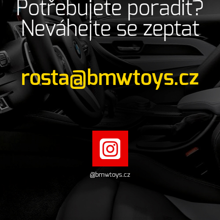
Potřebujete poradit?
Neváhejte se zeptat
rosta@bmwtoys.cz
@bmwtoys.cz