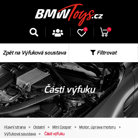
0
0
Zpět na Výfuková soustava
Filtrovat
Části výfuku
Hlavní strana
>
Ostatní
>
Mini Cooper
>
Motor, úprava motoru
>
Výfuková soustava
>
Části výfuku