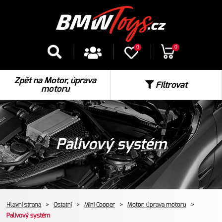
0
0
Zpět na Motor, úprava
Filtrovat
motoru
Palivový systém
Hlavní strana
>
Ostatní
>
Mini Cooper
>
Motor, úprava motoru
>
Palivový systém