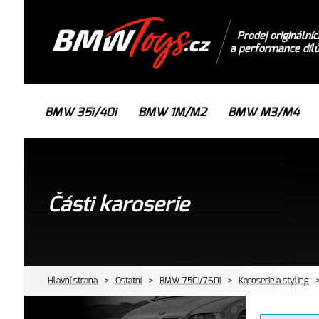
Prodej originálníc
a performance díl
BMW 35i/40i
BMW 1M/M2
BMW M3/M4
Části karoserie
Hlavní strana
>
Ostatní
>
BMW 750i/760i
>
Karoserie a styling