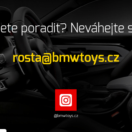
ete poradit? Neváhejte 
rosta@bmwtoys.cz
@bmwtoys.cz