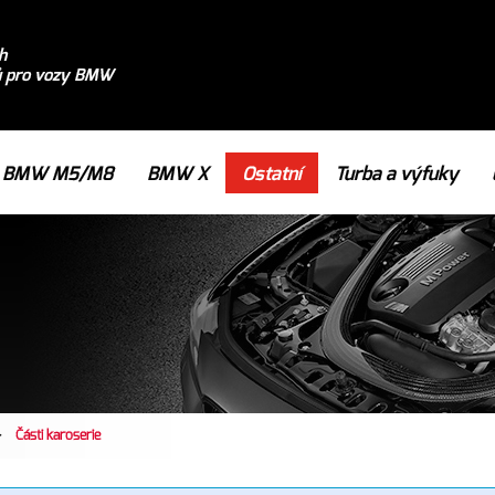
h
ů pro vozy BMW
BMW M5/M8
BMW X
Ostatní
Turba a výfuky
>
Části karoserie